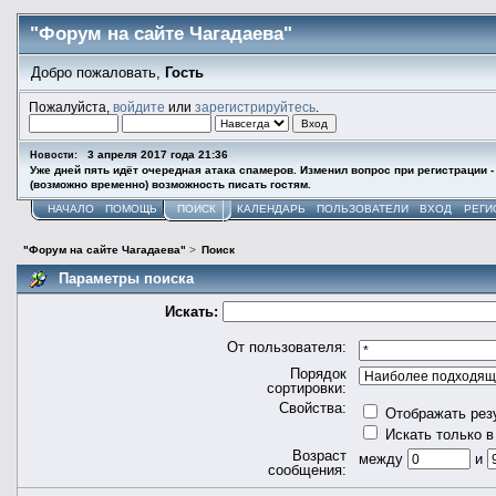
"Форум на сайте Чагадаева"
Добро пожаловать,
Гость
Пожалуйста,
войдите
или
зарегистрируйтесь
.
3 апреля 2017 года 21:36
Новости:
Уже дней пять идёт очередная атака спамеров. Изменил вопрос при регистрации -
(возможно временно) возможность писать гостям.
НАЧАЛО
ПОМОЩЬ
ПОИСК
КАЛЕНДАРЬ
ПОЛЬЗОВАТЕЛИ
ВХОД
РЕГИ
"Форум на сайте Чагадаева"
>
Поиск
Параметры поиска
Искать:
От пользователя:
Порядок
сортировки:
Свойства:
Отображать рез
Искать только в
Возраст
между
и
сообщения: