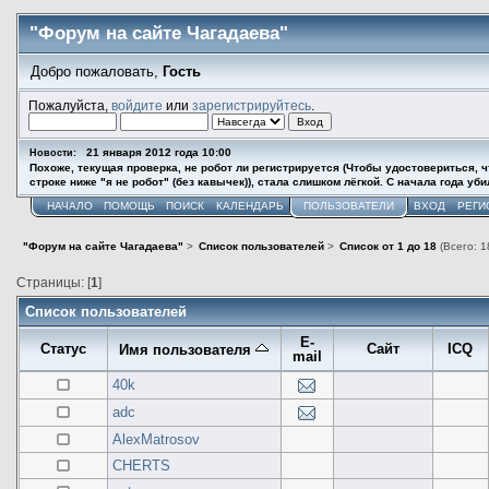
"Форум на сайте Чагадаева"
Добро пожаловать,
Гость
Пожалуйста,
войдите
или
зарегистрируйтесь
.
21 января 2012 года 10:00
Новости:
Похоже, текущая проверка, не робот ли регистрируется (Чтобы удостовериться, ч
строке ниже "я не робот" (без кавычек)), стала слишком лёгкой. С начала года у
НАЧАЛО
ПОМОЩЬ
ПОИСК
КАЛЕНДАРЬ
ПОЛЬЗОВАТЕЛИ
ВХОД
РЕГИ
"Форум на сайте Чагадаева"
>
Список пользователей
>
Список от 1 до 18
(Всего: 1
Страницы: [
1
]
Список пользователей
E-
Статус
Сайт
ICQ
Имя пользователя
mail
40k
adc
AlexMatrosov
CHERTS