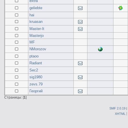
extra
geliebte
hai
kruasan
Master-It
Masterjo
MF
NMorozov
ptaoo
Radiant
Sec2
sig1980
zevs.79
Георгий
Страницы: [
1
]
SMF 2.0.19
|
XHTML