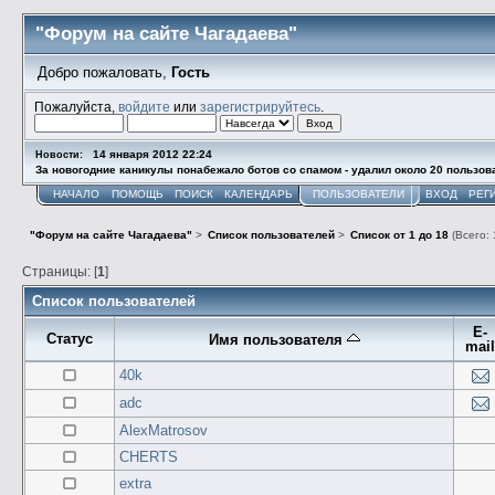
"Форум на сайте Чагадаева"
Добро пожаловать,
Гость
Пожалуйста,
войдите
или
зарегистрируйтесь
.
14 января 2012 22:24
Новости:
За новогодние каникулы понабежало ботов со спамом - удалил около 20 пользов
НАЧАЛО
ПОМОЩЬ
ПОИСК
КАЛЕНДАРЬ
ПОЛЬЗОВАТЕЛИ
ВХОД
РЕГ
"Форум на сайте Чагадаева"
>
Список пользователей
>
Список от 1 до 18
(Всего: 
Страницы: [
1
]
Список пользователей
E-
Статус
Имя пользователя
mai
40k
adc
AlexMatrosov
CHERTS
extra