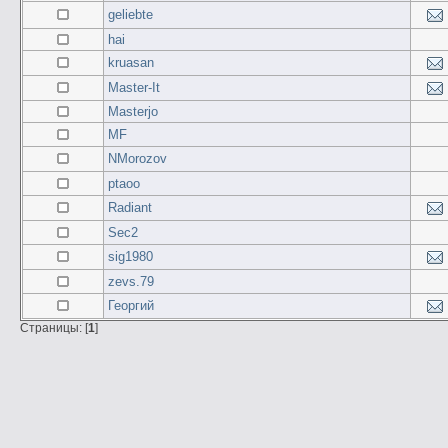
geliebte
hai
kruasan
Master-It
Masterjo
MF
NMorozov
ptaoo
Radiant
Sec2
sig1980
zevs.79
Георгий
Страницы: [
1
]