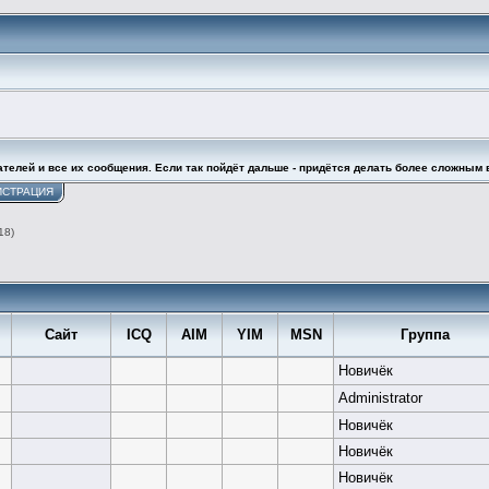
ателей и все их сообщения. Если так пойдёт дальше - придётся делать более сложным 
ИСТРАЦИЯ
18)
Сайт
ICQ
AIM
YIM
MSN
Группа
l
Новичёк
Administrator
Новичёк
Новичёк
Новичёк