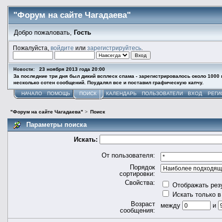
"Форум на сайте Чагадаева"
Добро пожаловать,
Гость
Пожалуйста,
войдите
или
зарегистрируйтесь
.
23 ноября 2013 года 20:00
Новости:
За последние три дня был дикий всплеск спама - зарегистрировалось около 1000
несколько сотен сообщений. Поудалял все и поставил графическую капчу.
НАЧАЛО
ПОМОЩЬ
ПОИСК
КАЛЕНДАРЬ
ПОЛЬЗОВАТЕЛИ
ВХОД
РЕГИ
"Форум на сайте Чагадаева"
>
Поиск
Параметры поиска
Искать:
От пользователя:
Порядок
сортировки:
Свойства:
Отображать рез
Искать только в
Возраст
между
и
сообщения: