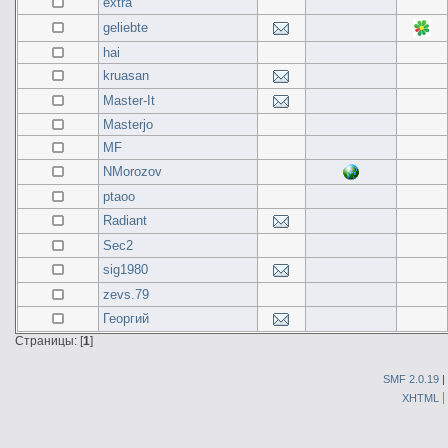
extra
geliebte
hai
kruasan
Master-It
Masterjo
MF
NMorozov
ptaoo
Radiant
Sec2
sig1980
zevs.79
Георгий
Страницы: [
1
]
SMF 2.0.19
|
XHTML