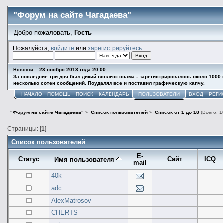
"Форум на сайте Чагадаева"
Добро пожаловать,
Гость
Пожалуйста,
войдите
или
зарегистрируйтесь
.
23 ноября 2013 года 20:00
Новости:
За последние три дня был дикий всплеск спама - зарегистрировалось около 1000
несколько сотен сообщений. Поудалял все и поставил графическую капчу.
НАЧАЛО
ПОМОЩЬ
ПОИСК
КАЛЕНДАРЬ
ПОЛЬЗОВАТЕЛИ
ВХОД
РЕГИ
"Форум на сайте Чагадаева"
>
Список пользователей
>
Список от 1 до 18
(Всего: 1
Страницы: [
1
]
Список пользователей
E-
Статус
Сайт
ICQ
Имя пользователя
mail
40k
adc
AlexMatrosov
CHERTS