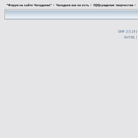
"Форум на сайте Чагадаева"
>
Чагадаев как он есть
>
О[б]суждение творчества
>
SMF 2.0.19
|
XHTML