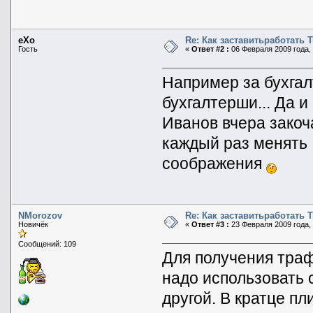
eXo
Re: Как заставитьработать 
Гость
«
Ответ #2 :
06 Февраля 2009 года, 
Например за бухга
бухгалтерши... Да и
Иванов вчера закоч
каждый раз менять I
соображения
NMorozov
Re: Как заставитьработать 
Новичёк
«
Ответ #3 :
23 Февраля 2009 года, 
Сообщений: 109
Для получения траф
надо использовать 
другой. В кратце п