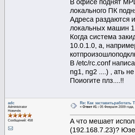
В офисе поднят MPD
локального ПК подня
Адреса раздаются из
локальных машин 19
Когда система заки
10.0.1.0, а, наприм
котпроизошлоподклю
В /etc/rc.conf нап
ng1, ng2 ....) , ать н
Поиогите плз....!!
adc
Re: Как заставитьработать 
Administrator
«
Ответ #1 :
05 Февраля 2009 года, 
Новичёк
А что мешает испол
Сообщений: 458
(192.168.7.23)? Ю