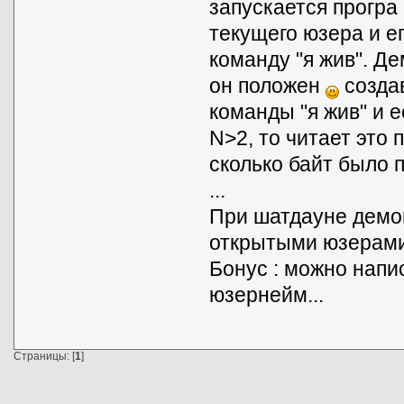
запускается програ
текущего юзера и е
команду "я жив". Д
он положен
создав
команды "я жив" и 
N>2, то читает это 
сколько байт было п
...
При шатдауне демон
открытыми юзерами
Бонус : можно нап
юзернейм...
Страницы: [
1
]