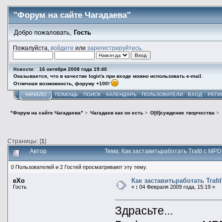
"Форум на сайте Чагадаева"
Добро пожаловать,
Гость
Пожалуйста,
войдите
или
зарегистрируйтесь
.
16 октября 2008 года 19:40
Новости:
Оказывается, что в качестве login'а при входе можно использовать e-mail.
Отличная возможность, форуму +100!
НАЧАЛО
ПОМОЩЬ
ПОИСК
КАЛЕНДАРЬ
ПОЛЬЗОВАТЕЛИ
ВХОД
РЕГИ
"Форум на сайте Чагадаева"
>
Чагадаев как он есть
>
О[б]суждение творчества
>
Страницы: [
1
]
Автор
Тема: Как заставитьработать Trafd с MP
0 Пользователей и 2 Гостей просматривают эту тему.
eXo
Как заставитьработать Traf
Гость
«
:
04 Февраля 2009 года, 15:19 »
Здрасьте...