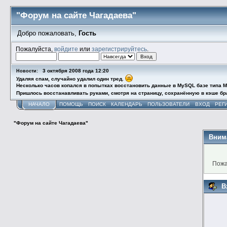
"Форум на сайте Чагадаева"
Добро пожаловать,
Гость
Пожалуйста,
войдите
или
зарегистрируйтесь
.
3 октября 2008 года 12:20
Новости:
Удаляя спам, случайно удалил один тред.
Несколько часов копался в попытках восстановить данные в MySQL базе типа M
Пришлось восстанавливать руками, смотря на страницу, сохранённую в кэше бра
НАЧАЛО
ПОМОЩЬ
ПОИСК
КАЛЕНДАРЬ
ПОЛЬЗОВАТЕЛИ
ВХОД
РЕГ
"Форум на сайте Чагадаева"
Вним
Пожа
В