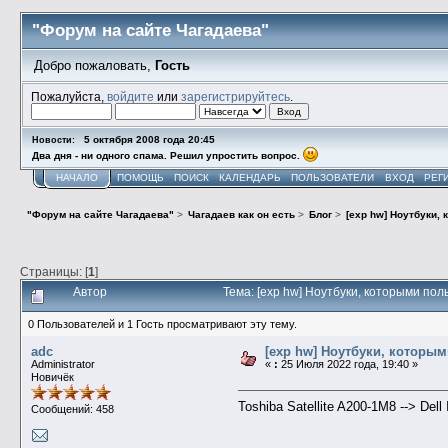
"Форум на сайте Чагадаева"
Добро пожаловать,
Гость
Пожалуйста,
войдите
или
зарегистрируйтесь
.
5 октября 2008 года 20:45
Новости:
Два дня - ни одного спама. Решил упростить вопрос.
НАЧАЛО
ПОМОЩЬ
ПОИСК
КАЛЕНДАРЬ
ПОЛЬЗОВАТЕЛИ
ВХОД
РЕГ
"Форум на сайте Чагадаева"
>
Чагадаев как он есть
>
Блог
>
[exp hw] Ноутбуки,
Страницы: [
1
]
Автор
Тема: [exp hw] Ноутбуки, которыми по
0 Пользователей и 1 Гость просматривают эту тему.
adc
[exp hw] Ноутбуки, которы
Administrator
«
:
25 Июля 2022 года, 19:40 »
Новичёк
Toshiba Satellite A200-1M8 --> Del
Сообщений: 458