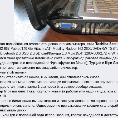
ал пользоваться вместо стационарного компьютера, стал
Toshiba Satel
667 Patriot/149 Gb Hitachi /ATI Mobility Radeon HD 2600/DVD±RW TSSTcor
/Bluetooth 2.0/USB 2.0/SD card/Камера 1.3 Mpx/15.4" 1280x800/2,72 кг/Wi
лся мной достаточно интенсивно (хотя и аккуратно): работал каждый ден
туда и обратно с пересадкой во Франкфурте-на-Майне), Турцию и Шри-Ла
 по гарантии заменил посыпавшийся винчестер.
ые 2 Gb памяти.
али отваливаться ножки, я их клеил, они отваливались снова.
ева из-за пыли в системе вентиляции обломались несколько прутьев пл
ер стал читать карты 1 раз через 5, а вскоре вообще отказал.
 блок питания. Пока покупали новый (а работать-то надо!) я одалживал 
 10.
ли и не били) стала выламываться из корпуса левая петля экрана, во в
ходился очень сильно. Одновременно при закрывании крышки стала сра
писывать диски.
 чем три с половиной года использования, корпус находился в достато