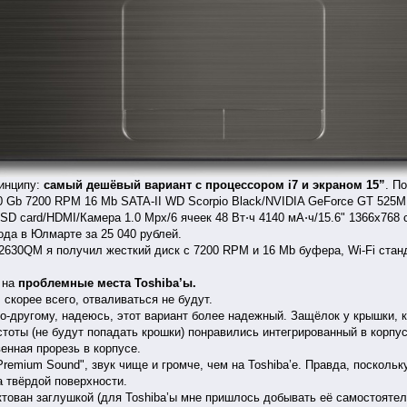
инципу:
самый дешёвый вариант с процессором i7 и экраном 15”
. П
 Gb 7200 RPM 16 Mb SATA-II WD Scorpio Black/NVIDIA GeForce GT 525M
/SD card/HDMI/Камера 1.0 Mpx/6 ячеек 48 Вт⋅ч 4140 мА⋅ч/15.6" 1366x768 
года в Юлмарте за 25 040 рублей.
630QM я получил жесткий диск с 7200 RPM и 16 Mb буфера, Wi-Fi станда
 на
проблемные места Toshiba’ы.
скорее всего, отваливаться не будут.
другому, надеюсь, этот вариант более надежный. Защёлок у крышки, кот
оты (не будут попадать крошки) понравились интегрированный в корпус 
енная прорезь в корпусе.
emium Sound", звук чище и громче, чем на Toshiba’е. Правда, посколь
а твёрдой поверхности.
ован заглушкой (для Toshiba’ы мне пришлось добывать её самостоятел