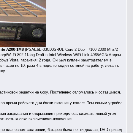
lite A200-1M8
(PSAE6E-03C00SRU): Core 2 Duo T7100 2000 Mhz/2
p/Wi-Fi 802.11abg Draft-n Intel Wireless WiFi Link 4965AGN/Модем
ndows Vista, гарантия: 2 года. Он был куплен работодателем в
ь часов по 10, раза 4 в неделю ходил со мной на работу, летал с
нку.
астиковой решетки на боку. Постепенно отломались и оставшиеся.
во время рабочего дня блоки питания у коллег. Тем самым угробил
ремя закрывания и открывания приходилось сжимать левый угол
батывать кнопка включения/выключения.
чно плачевном состоянии, батарея была почти дохлая, DVD-привод