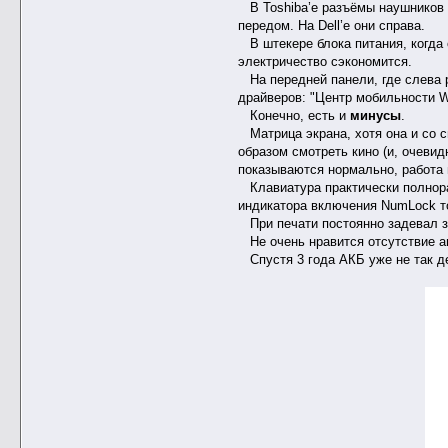
В Toshiba’е разъёмы наушников и
передом. На Dell’е они справа.
В штекере блока питания, когда о
электричество сэкономится.
На передней панели, где слева р
драйверов: "Центр мобильности W
Конечно, есть и
минусы
.
Матрица экрана, хотя она и со св
образом смотреть кино (и, очевид
показываются нормально, работа в
Клавиатура практически полнораз
индикатора включения NumLock т
При печати постоянно задевал з
Не очень нравится отсутствие ап
Спустя 3 года АКБ уже не так де