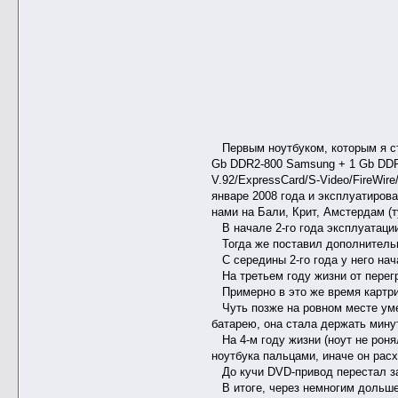
Первым ноутбуком, которым я ст
Gb DDR2-800 Samsung + 1 Gb DDR2-
V.92/ExpressCard/S-Video/FireWire
январе 2008 года и эксплуатирова
нами на Бали, Крит, Амстердам (
В начале 2-го года эксплуатации
Тогда же поставил дополнительн
С середины 2-го года у него нач
На третьем году жизни от перегр
Примерно в это же время картрид
Чуть позже на ровном месте умер
батарею, она стала держать минут
На 4-м году жизни (ноут не роня
ноутбука пальцами, иначе он рас
До кучи DVD-привод перестал за
В итоге, через немногим дольше,