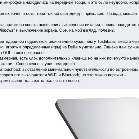
 микрофона находились на переднем торце, и это было неудобно, когда 
н включён в сеть, горит синий светодиод – прикольно. Правда, мешает с
асположена кнопка включения/выключения питания, справа находятся т
indows" и выключение экрана. Обе, на мой взгляд, полезны.
етодиодной подсветкой, значительно хуже, чем у Toshiba’ы: вместо чёр
но, играть в определённые игры) на Dell'е мучительно. Однако я не слиш
 GUI - тоже прекрасно.
мерная, есть блок дополнительных клавиш, но на них почему-то нанесен
оже нет. Совершенно глупая недоделка.
а touchpad; выставление минимальной чувствительности во встроенном
паратного выключателя Wi-Fi и Bluetooth, но это можно пережить.
ржит заряд, да захотелось чего-то нового.