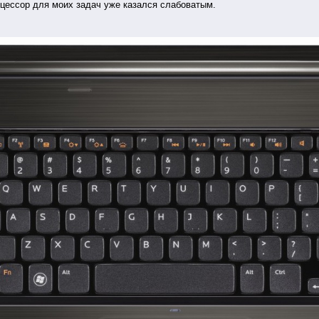
роцессор для моих задач уже казался слабоватым.