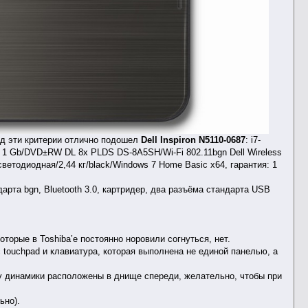
од эти критерии отлично подошел
Dell Inspiron N5110-0687
: i7-
 1 Gb/DVD±RW DL 8x PLDS DS-8A5SH/Wi-Fi 802.11bgn Dell Wireless
светодиодная/2,44 кг/black/Windows 7 Home Basic x64, гарантия: 1
рта bgn, Bluetooth 3.0, картридер, два разъёма стандарта USB
орые в Toshiba’е постоянно норовили согнуться, нет.
touchpad и клавиатура, которая выполнена не единой панелью, а
ку динамики расположены в днище спереди, желательно, чтобы при
ьно).