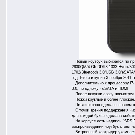
Новый ноутбук выбирался по пр
2630QM/4 Gb DDR3-1333 Hynix/500
1702/Bluetooth 3.0/USB 3.0/eSATA
год. Его я и купил 3 ноября 2011 
Дополнительно к процессору i7-2
3.0, по одному - eSATA и HDMI.
После покупки сразу посмотрел
Ножки круглые и более плоские, 
Петли экрана сделаны совсем по-
С точки зрения поддержания чист
для каждой буквы сделана собств
На корпусе есть надпись "SRS Pr
воспроизведении ноутбук стоял н
Встроенный картридер укомплект