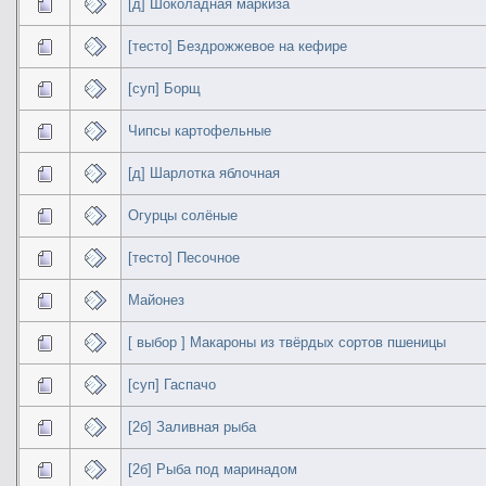
[д] Шоколадная маркиза
[тесто] Бездрожжевое на кефире
[суп] Борщ
Чипсы картофельные
[д] Шарлотка яблочная
Огурцы солёные
[тесто] Песочное
Майонез
[ выбор ] Макароны из твёрдых сортов пшеницы
[суп] Гаспачо
[2б] Заливная рыба
[2б] Рыба под маринадом