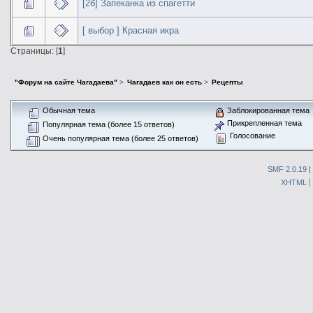
[2б] Запеканка из спагетти
[ выбор ] Красная икра
Страницы: [
1
]
"Форум на сайте Чагадаева"
>
Чагадаев как он есть
>
Рецепты
Обычная тема
Заблокированная тема
Прикрепленная тема
Популярная тема (более 15 ответов)
Голосование
Очень популярная тема (более 25 ответов)
SMF 2.0.19
|
XHTML