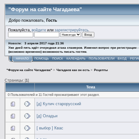
"Форум на сайте Чагадаева"
Добро пожаловать,
Гость
Пожалуйста,
войдите
или
зарегистрируйтесь
.
3 апреля 2017 года 21:36
Новости:
Уже дней пять идёт очередная атака спамеров. Изменил вопрос при регистрации -
(возможно временно) возможность писать гостям.
НАЧАЛО
ПОМОЩЬ
ПОИСК
КАЛЕНДАРЬ
ПОЛЬЗОВАТЕЛИ
ВХОД
РЕГИ
"Форум на сайте Чагадаева"
>
Чагадаев как он есть
>
Рецепты
Страницы: [
1
]
Тема
0 Пользователей и 11 Гостей просматривают этот раздел.
[д] Кулич старорусский
[д] Оладьи
[ выбор ] Квас