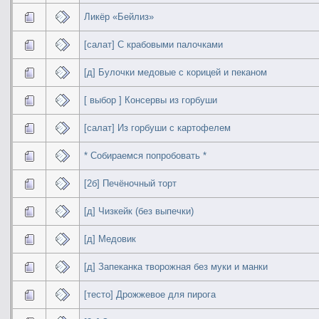
Ликёр «Бейлиз»
[салат] С крабовыми палочками
[д] Булочки медовые с корицей и пеканом
[ выбор ] Консервы из горбуши
[салат] Из горбуши с картофелем
* Собираемся попробовать *
[2б] Печёночный торт
[д] Чизкейк (без выпечки)
[д] Медовик
[д] Запеканка творожная без муки и манки
[тесто] Дрожжевое для пирога