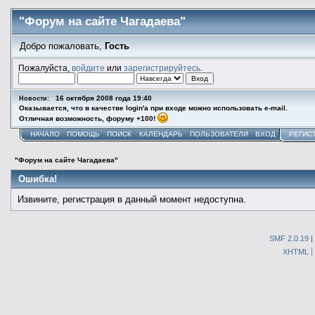
"Форум на сайте Чагадаева"
Добро пожаловать,
Гость
Пожалуйста,
войдите
или
зарегистрируйтесь
.
16 октября 2008 года 19:40
Новости:
Оказывается, что в качестве login'а при входе можно использовать e-mail.
Отличная возможность, форуму +100!
НАЧАЛО
ПОМОЩЬ
ПОИСК
КАЛЕНДАРЬ
ПОЛЬЗОВАТЕЛИ
ВХОД
РЕГИС
"Форум на сайте Чагадаева"
Ошибка!
Извините, регистрация в данный момент недоступна.
SMF 2.0.19
|
XHTML