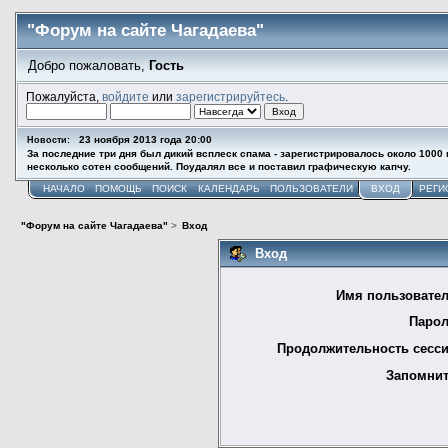
"Форум на сайте Чагадаева"
Добро пожаловать,
Гость
Пожалуйста,
войдите
или
зарегистрируйтесь
.
23 ноября 2013 года 20:00
Новости:
За последние три дня был дикий всплеск спама - зарегистрировалось около 1000
несколько сотен сообщений. Поудалял все и поставил графическую капчу.
НАЧАЛО
ПОМОЩЬ
ПОИСК
КАЛЕНДАРЬ
ПОЛЬЗОВАТЕЛИ
ВХОД
РЕГИ
"Форум на сайте Чагадаева"
>
Вход
Вход
Имя пользовател
Парол
Продолжительность сесси
Запомнит