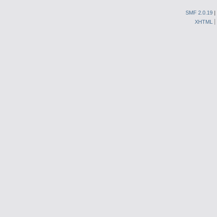
SMF 2.0.19
|
XHTML