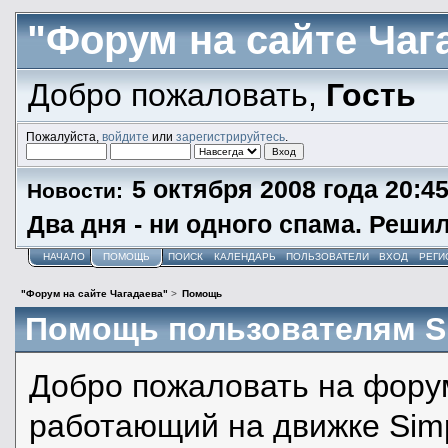
"Форум на сайте Чаг
Добро пожаловать,
Гость
Пожалуйста,
войдите
или
зарегистрируйтесь
.
5 октября 2008 года 20:4
Новости:
Два дня - ни одного спама. Реши
НАЧАЛО
ПОМОЩЬ
ПОИСК
КАЛЕНДАРЬ
ПОЛЬЗОВАТЕЛИ
ВХОД
РЕГИ
"Форум на сайте Чагадаева"
>
Помощь
Помощь пользователям 
Добро пожаловать на форум
работающий на движке Sim