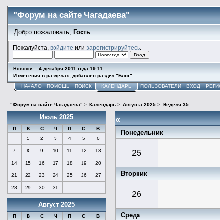
"Форум на сайте Чагадаева"
Добро пожаловать,
Гость
Пожалуйста,
войдите
или
зарегистрируйтесь
.
4 декабря 2011 года 19:11
Новости:
Изменения в разделах, добавлен раздел "Блог"
НАЧАЛО
ПОМОЩЬ
ПОИСК
КАЛЕНДАРЬ
ПОЛЬЗОВАТЕЛИ
ВХОД
РЕГИ
"Форум на сайте Чагадаева"
>
Календарь
>
Августа 2025
>
Неделя 35
Июль 2025
«
П
В
С
Ч
П
С
В
Понедельник
1
2
3
4
5
6
7
8
9
10
11
12
13
25
14
15
16
17
18
19
20
Вторник
21
22
23
24
25
26
27
28
29
30
31
26
Август 2025
Среда
П
В
С
Ч
П
С
В