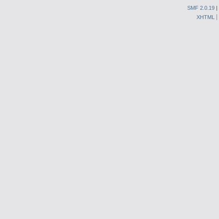
SMF 2.0.19
|
XHTML