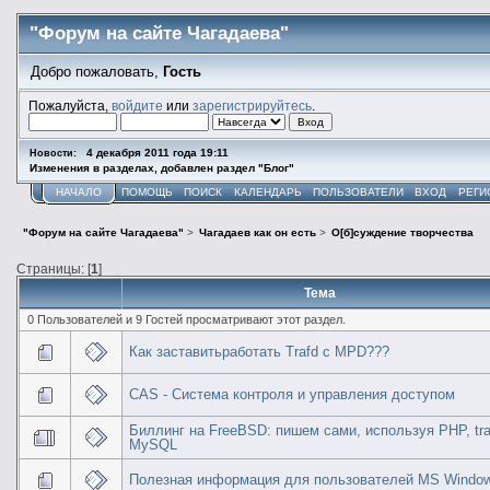
"Форум на сайте Чагадаева"
Добро пожаловать,
Гость
Пожалуйста,
войдите
или
зарегистрируйтесь
.
4 декабря 2011 года 19:11
Новости:
Изменения в разделах, добавлен раздел "Блог"
НАЧАЛО
ПОМОЩЬ
ПОИСК
КАЛЕНДАРЬ
ПОЛЬЗОВАТЕЛИ
ВХОД
РЕГИ
"Форум на сайте Чагадаева"
>
Чагадаев как он есть
>
О[б]суждение творчества
Страницы: [
1
]
Тема
0 Пользователей и 9 Гостей просматривают этот раздел.
Как заставитьработать Trafd с MPD???
CAS - Система контроля и управления доступом
Биллинг на FreeBSD: пишем сами, используя PHP, tra
MySQL
Полезная информация для пользователей MS Windo