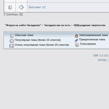
Биллинг v2
Страницы: [
1
]
"Форум на сайте Чагадаева"
>
Чагадаев как он есть
>
О[б]суждение творчества
Обычная тема
Заблокированная тема
Прикрепленная тема
Популярная тема (более 15 ответов)
Голосование
Очень популярная тема (более 25 ответов)
SMF 2.0.19
|
XHTML