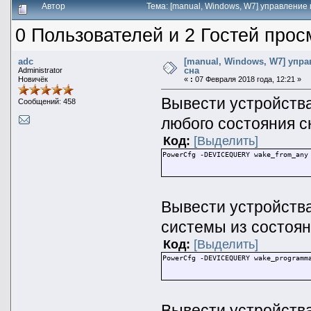
Автор
Тема: [manual, Windows, W7] управление
0 Пользователей и 2 Гостей прос
adc
[manual, Windows, W7] упр
сна
Administrator
Новичёк
«
:
07 Февраля 2018 года, 12:21 »
Вывести устройств
Сообщений: 458
любого состояния с
Код:
[Выделить]
PowerCfg -DEVICEQUERY wake_from_any
Вывести устройства
системы из состоян
Код:
[Выделить]
PowerCfg -DEVICEQUERY wake_programm
Вывести устройств