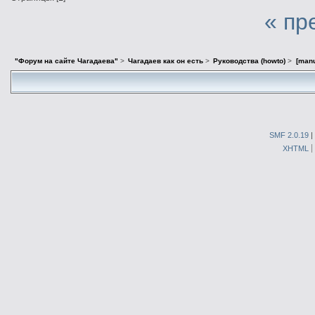
« пр
"Форум на сайте Чагадаева"
>
Чагадаев как он есть
>
Руководства (howto)
>
[man
SMF 2.0.19
|
XHTML