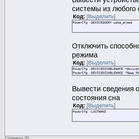
системы из любого 
Код:
[Выделить]
PowerCfg -DEVICEQUERY wake_armed
Отключить способно
режима
Код:
[Выделить]
PowerCfg -DEVICEDISABLEWAKE <device
PowerCfg -DEVICEDISABLEWAKE "Мышь M
Вывести сведения о
состояния сна
Код:
[Выделить]
PowerCfg -LASTWAKE
Страницы: [
1
]