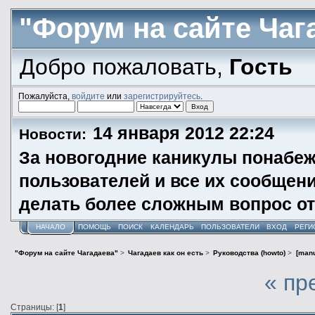
"Форум на сайте Чаг
Добро пожаловать,
Гость
Пожалуйста,
войдите
или
зарегистрируйтесь
.
14 января 2012 22:24
Новости:
За новогодние каникулы понабеж
пользователей и все их сообщени
делать более сложным вопрос от
НАЧАЛО
ПОМОЩЬ
ПОИСК
КАЛЕНДАРЬ
ПОЛЬЗОВАТЕЛИ
ВХОД
РЕГИ
"Форум на сайте Чагадаева"
>
Чагадаев как он есть
>
Руководства (howto)
>
[man
« пр
Страницы: [
1
]