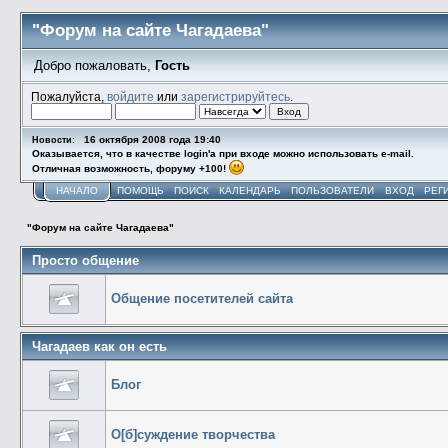
"Форум на сайте Чагадаева"
Добро пожаловать,
Гость
Пожалуйста,
войдите
или
зарегистрируйтесь
.
16 октября 2008 года 19:40
Новости:
Оказывается, что в качестве login'а при входе можно использовать e-mail.
Отличная возможность, форуму +100!
НАЧАЛО
ПОМОЩЬ
ПОИСК
КАЛЕНДАРЬ
ПОЛЬЗОВАТЕЛИ
ВХОД
РЕГ
"Форум на сайте Чагадаева"
Просто общение
Общение посетителей сайта
Чагадаев как он есть
Блог
О[б]суждение творчества