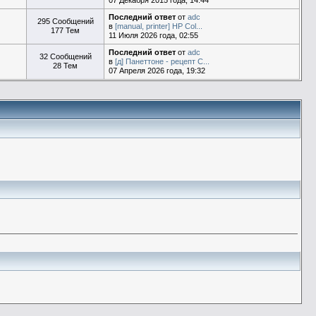
07 Декабря 2015 года, 14:44
Последний ответ
от
adc
295 Сообщений
в
[manual, printer] HP Col...
177 Тем
11 Июля 2026 года, 02:55
Последний ответ
от
adc
32 Сообщений
в
[д] Панеттоне - рецепт С...
28 Тем
07 Апреля 2026 года, 19:32