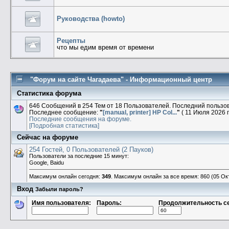
Руководства (howto)
Рецепты
что мы едим время от времени
"Форум на сайте Чагадаева" - Информационный центр
Статистика форума
646 Сообщений в 254 Тем от 18 Пользователей. Последний пользо
Последнее сообщение:
"
[manual, printer] HP Col...
"
( 11 Июля 2026 г
Последние сообщения на форуме.
[Подробная статистика]
Сейчас на форуме
254 Гостей, 0 Пользователей (2 Пауков)
Пользователи за последние 15 минут:
Google, Baidu
Максимум онлайн сегодня:
349
. Максимум онлайн за все время: 860 (05 Окт
Вход
Забыли пароль?
Имя пользователя:
Пароль:
Продолжительность с