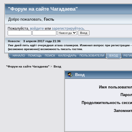
"Форум на сайте Чагадаева"
Добро пожаловать,
Гость
Пожалуйста,
войдите
или
зарегистрируйтесь
.
3 апреля 2017 года 21:36
Новости:
Уже дней пять идёт очередная атака спамеров. Изменил вопрос при регистрации -
(возможно временно) возможность писать гостям.
НАЧАЛО
ПОМОЩЬ
ПОИСК
КАЛЕНДАРЬ
ПОЛЬЗОВАТЕЛИ
ВХОД
РЕГИ
"Форум на сайте Чагадаева"
>
Вход
Вход
Имя пользовател
Парол
Продолжительность сесси
Запомнит