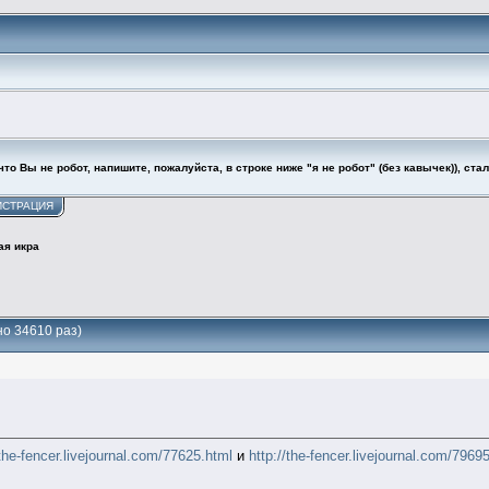
то Вы не робот, напишите, пожалуйста, в строке ниже "я не робот" (без кавычек)), ста
ИСТРАЦИЯ
ая икра
но 34610 раз)
/the-fencer.livejournal.com/77625.html
и
http://the-fencer.livejournal.com/7969