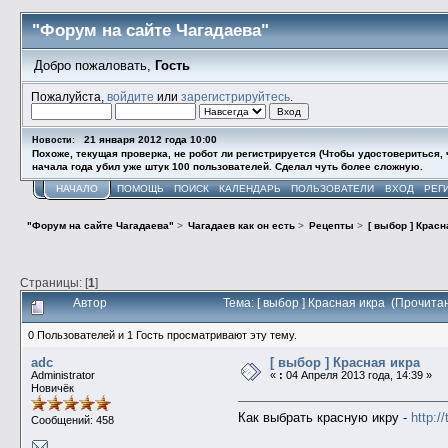
"Форум на сайте Чагадаева"
Добро пожаловать,
Гость
Пожалуйста,
войдите
или
зарегистрируйтесь
.
21 января 2012 года 10:00
Новости:
Похоже, текущая проверка, не робот ли регистрируется (Чтобы удостовериться, ч
начала года убил уже штук 100 пользователей. Сделал чуть более сложную.
НАЧАЛО
ПОМОЩЬ
ПОИСК
КАЛЕНДАРЬ
ПОЛЬЗОВАТЕЛИ
ВХОД
РЕГ
"Форум на сайте Чагадаева"
>
Чагадаев как он есть
>
Рецепты
>
[ выбор ] Красн
Страницы: [
1
]
Автор
Тема: [ выбор ] Красная икра (Прочита
0 Пользователей и 1 Гость просматривают эту тему.
adc
[ выбор ] Красная икра
Administrator
«
:
04 Апреля 2013 года, 14:39 »
Новичёк
Как выбрать красную икру -
http:/
Сообщений: 458