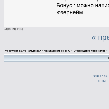
Бонус : можно нап
юзернейм...
Страницы: [
1
]
« пр
"Форум на сайте Чагадаева"
>
Чагадаев как он есть
>
О[б]суждение творчества
>
SMF 2.0.19
|
XHTML