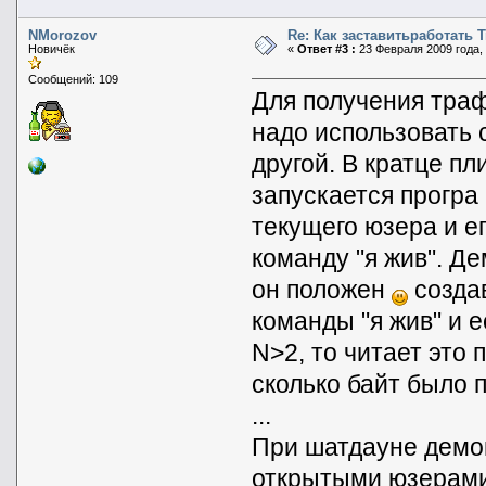
NMorozov
Re: Как заставитьработать 
Новичёк
«
Ответ #3 :
23 Февраля 2009 года, 
Сообщений: 109
Для получения траф
надо использовать 
другой. В кратце п
запускается програ
текущего юзера и е
команду "я жив". Д
он положен
создав
команды "я жив" и 
N>2, то читает это 
сколько байт было п
...
При шатдауне демон
открытыми юзерами