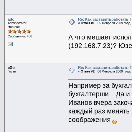
adc
Re: Как заставитьработать 
Administrator
«
Ответ #1 :
05 Февраля 2009 года, 
Новичёк
А что мешает испол
Сообщений: 458
(192.168.7.23)? Ю
eXo
Re: Как заставитьработать 
Гость
«
Ответ #2 :
06 Февраля 2009 года, 
Например за бухга
бухгалтерши... Да и
Иванов вчера закоч
каждый раз менять I
соображения