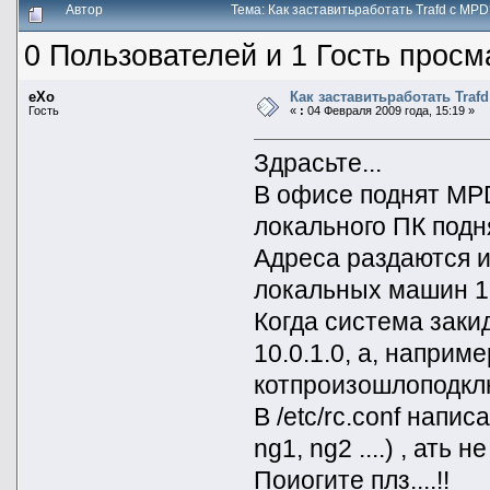
Автор
Тема: Как заставитьработать Trafd с MP
0 Пользователей и 1 Гость просм
eXo
Как заставитьработать Traf
Гость
«
:
04 Февраля 2009 года, 15:19 »
Здрасьте...
В офисе поднят MPD
локального ПК подня
Адреса раздаются из
локальных машин 19
Когда система заки
10.0.1.0, а, наприм
котпроизошлоподклю
В /etc/rc.conf нап
ng1, ng2 ....) , ать н
Поиогите плз....!!