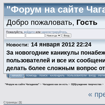
"Форум на сайте Чаг
Добро пожаловать,
Гость
Пожалуйста,
войдите
или
зарегистрируйтесь
.
14 января 2012 22:24
Новости:
За новогодние каникулы понабеж
пользователей и все их сообщени
делать более сложным вопрос от
НАЧАЛО
ПОМОЩЬ
ПОИСК
КАЛЕНДАРЬ
ПОЛЬЗОВАТЕЛИ
ВХОД
РЕГИ
"Форум на сайте Чагадаева"
>
Чагадаев как он есть
>
О[б]суждение творчества
>
« пр
Страницы: [
1
]