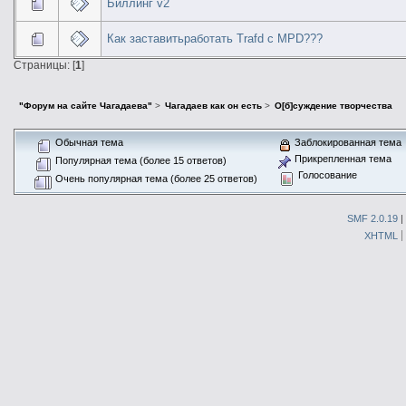
Биллинг v2
Как заставитьработать Trafd с MPD???
Страницы: [
1
]
"Форум на сайте Чагадаева"
>
Чагадаев как он есть
>
О[б]суждение творчества
Обычная тема
Заблокированная тема
Прикрепленная тема
Популярная тема (более 15 ответов)
Голосование
Очень популярная тема (более 25 ответов)
SMF 2.0.19
|
XHTML