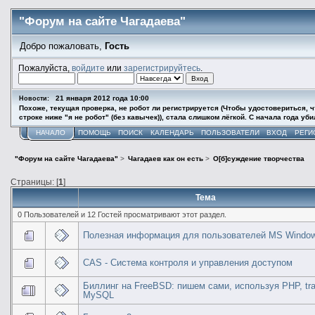
"Форум на сайте Чагадаева"
Добро пожаловать,
Гость
Пожалуйста,
войдите
или
зарегистрируйтесь
.
21 января 2012 года 10:00
Новости:
Похоже, текущая проверка, не робот ли регистрируется (Чтобы удостовериться, ч
строке ниже "я не робот" (без кавычек)), стала слишком лёгкой. С начала года у
НАЧАЛО
ПОМОЩЬ
ПОИСК
КАЛЕНДАРЬ
ПОЛЬЗОВАТЕЛИ
ВХОД
РЕГИ
"Форум на сайте Чагадаева"
>
Чагадаев как он есть
>
О[б]суждение творчества
Страницы: [
1
]
Тема
0 Пользователей и 12 Гостей просматривают этот раздел.
Полезная информация для пользователей MS Windo
CAS - Система контроля и управления доступом
Биллинг на FreeBSD: пишем сами, используя PHP, tra
MySQL