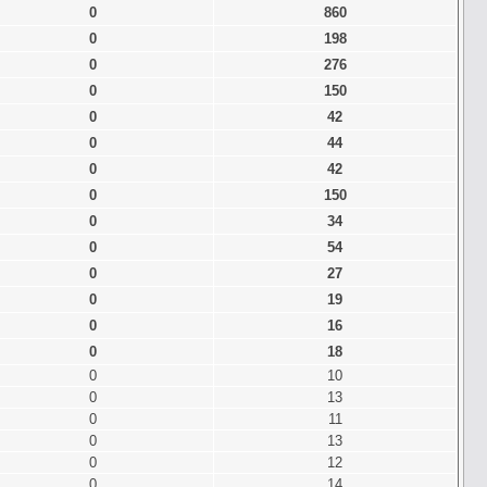
0
860
0
198
0
276
0
150
0
42
0
44
0
42
0
150
0
34
0
54
0
27
0
19
0
16
0
18
0
10
0
13
0
11
0
13
0
12
0
14