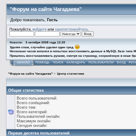
"Форум на сайте Чагадаева"
Добро пожаловать,
Гость
Пожалуйста,
войдите
или
зарегистрируйтесь
.
3 октября 2008 года 12:20
Новости:
Удаляя спам, случайно удалил один тред.
Несколько часов копался в попытках восстановить данные в MySQL базе типа M
Пришлось восстанавливать руками, смотря на страницу, сохранённую в кэше бра
НАЧАЛО
ПОМОЩЬ
ПОИСК
КАЛЕНДАРЬ
ПОЛЬЗОВАТЕЛИ
ВХОД
РЕГ
"Форум на сайте Чагадаева"
>
Центр статистики
Общая статистика
Всего пользователей:
Всего сообщений:
Всего тем:
Всего категорий:
Пользователей онлайн:
Максимум онлайн:
Сегодня онлайн:
Первая десятка пользователей