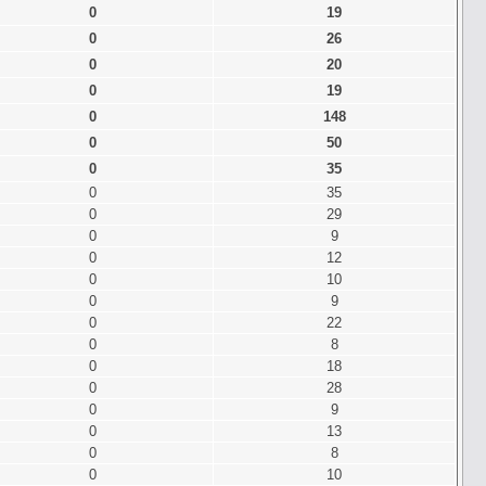
0
19
0
26
0
20
0
19
0
148
0
50
0
35
0
35
0
29
0
9
0
12
0
10
0
9
0
22
0
8
0
18
0
28
0
9
0
13
0
8
0
10