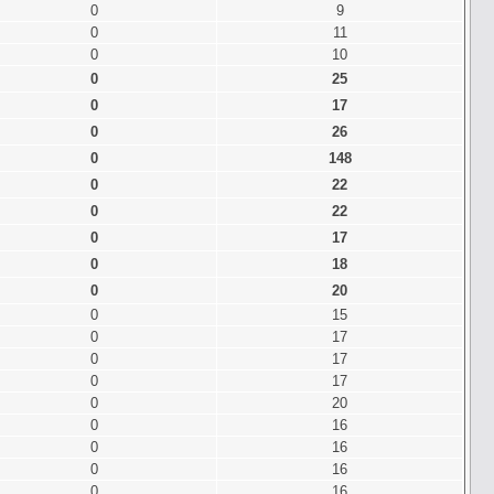
0
9
0
11
0
10
0
25
0
17
0
26
0
148
0
22
0
22
0
17
0
18
0
20
0
15
0
17
0
17
0
17
0
20
0
16
0
16
0
16
0
16