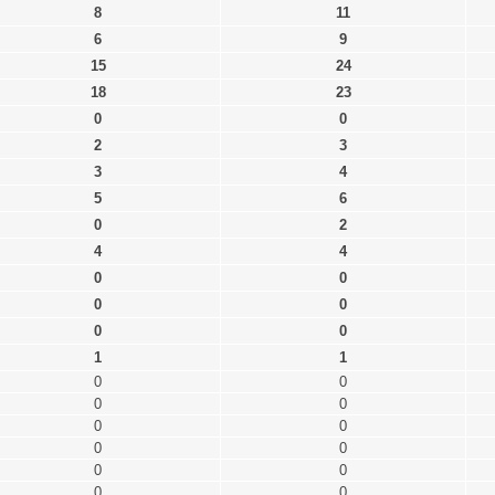
8
11
6
9
15
24
18
23
0
0
2
3
3
4
5
6
0
2
4
4
0
0
0
0
0
0
1
1
0
0
0
0
0
0
0
0
0
0
0
0