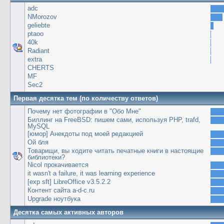
adc
NMorozov
geliebte
ptaoo
40k
Radiant
extra
CHERTS
MF
Sec2
Первая десятка тем (по количеству ответов)
Почему нет фотографии в "Обо Мне"
Биллинг на FreeBSD: пишем сами, используя PHP, trafd,
MySQL
[юмор] Анекдоты под моей редакцией
Ой бля
Товарищи, вы ходите читать печатные книги в настоящие
библиотеки?
Nicol прокачивается
it wasn't a failure, it was learning experience
[exp sft] LibreOffice v3.5.2.2
Контент сайта a-d-c.ru
Upgrade ноутбука
Десятка самых активных авторов