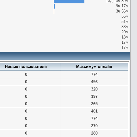
13д 13ч 39м
9ч 17м
3ч 56м
56м
51м
38м
20м
18м
17м
17м
Новые пользователи
Максимум онлайн
0
774
0
456
0
320
0
197
0
265
0
401
0
774
0
270
0
280