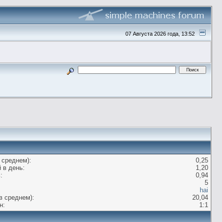
07 Августа 2026 года, 13:52
 среднем):
0,25
 в день:
1,20
:
0,94
5
hai
в среднем):
20,04
н:
1:1