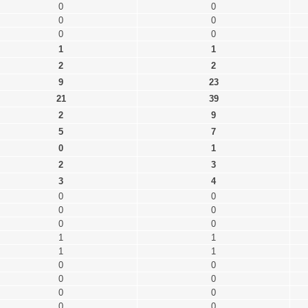
0
0
0
0
0
0
1
1
2
2
9
23
21
39
2
9
5
7
0
1
2
3
3
4
0
0
0
0
0
0
1
1
1
1
0
0
0
0
0
0
0
0