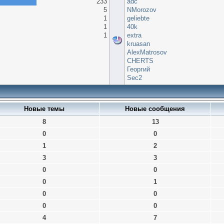
233
adc
5
NMorozov
1
geliebte
1
40k
1
extra
kruasan
AlexMatrosov
CHERTS
Георгий
Sec2
Новые темы
Новые сообщения
8
13
0
0
1
2
3
3
0
0
0
1
0
0
0
0
4
7