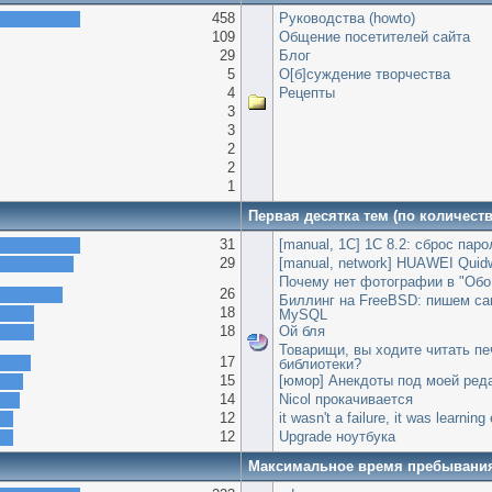
458
Руководства (howto)
109
Общение посетителей сайта
29
Блог
5
О[б]суждение творчества
4
Рецепты
3
3
2
2
1
Первая десятка тем (по количест
31
[manual, 1С] 1С 8.2: сброс пар
29
[manual, network] HUAWEI Quid
Почему нет фотографии в "Обо
26
Биллинг на FreeBSD: пишем сам
18
MySQL
18
Ой бля
Товарищи, вы ходите читать пе
17
библиотеки?
15
[юмор] Анекдоты под моей ред
14
Nicol прокачивается
12
it wasn't a failure, it was learnin
12
Upgrade ноутбука
Максимальное время пребывани