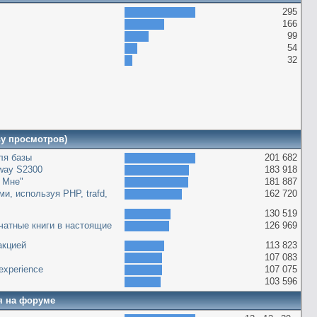
295
166
99
54
32
ву просмотров)
оля базы
201 682
way S2300
183 918
 Мне"
181 887
и, используя PHP, trafd,
162 720
130 519
чатные книги в настоящие
126 969
акцией
113 823
107 083
g experience
107 075
103 596
я на форуме