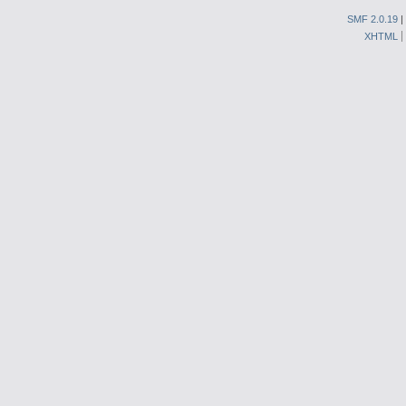
SMF 2.0.19
|
XHTML