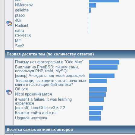
NMorozov
geliebte
ptaoo
40k
Radiant
extra
CHERTS
MF
Sec2
Первая десятка тем (по количеству ответов)
Почему нет фотографии в "Обо Мне"
Биллинг на FreeBSD: пишем сами,
используя PHP, trafd, MySQL
[юмор] Анекдоты под моей редакцией
Товарищи, вы ходите читать печатные
книги в настоящие библиотеки?
Ой бля
Nicol прокачивается
it wasn't a failure, it was learning
experience
[exp sft] LibreOffice v3.5.2.2
Контент сайта a-d-c.ru
Upgrade ноутбука
Десятка самых активных авторов