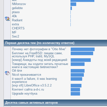
NMorozov
geliebte
ptaoo
40k
Radiant
extra
CHERTS
MF
Sec2
Первая десятка тем (по количеству ответов)
Почему нет фотографии в "Обо Мне"
Биллинг на FreeBSD: пишем сами,
используя PHP, trafd, MySQL
[юмор] Анекдоты под моей редакцией
Товарищи, вы ходите читать печатные
книги в настоящие библиотеки?
Ой бля
Nicol прокачивается
it wasn't a failure, it was learning
experience
[exp sft] LibreOffice v3.5.2.2
Контент сайта a-d-c.ru
Upgrade ноутбука
Десятка самых активных авторов