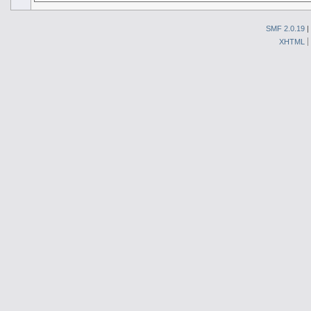
SMF 2.0.19
|
XHTML