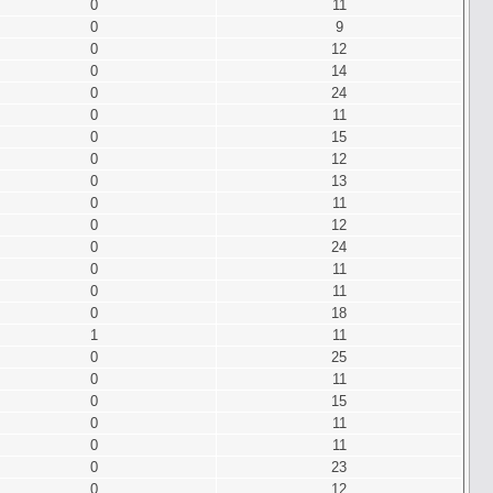
0
11
0
9
0
12
0
14
0
24
0
11
0
15
0
12
0
13
0
11
0
12
0
24
0
11
0
11
0
18
1
11
0
25
0
11
0
15
0
11
0
11
0
23
0
12