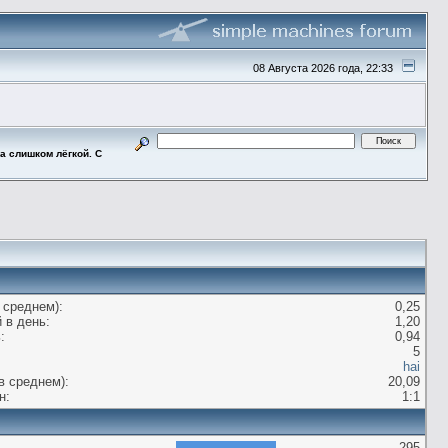
08 Августа 2026 года, 22:33
ла слишком лёгкой. С
 среднем):
0,25
 в день:
1,20
:
0,94
5
hai
в среднем):
20,09
н:
1:1
295