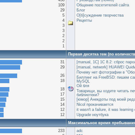
109
Общение посетителей сайта
29
Блог
5
О[б]суждение творчества
4
Рецепты
3
3
2
2
1
Первая десятка тем (по количест
31
[manual, 1С] 1С 8.2: сброс пар
29
[manual, network] HUAWEI Quid
Почему нет фотографии в "Обо
26
Биллинг на FreeBSD: пишем сам
18
MySQL
Ой бля
18
Товарищи, вы ходите читать пе
17
библиотеки?
15
[юмор] Анекдоты под моей ред
14
Nicol прокачивается
12
it wasn't a failure, it was learnin
12
Upgrade ноутбука
Максимальное время пребывани
233
adc