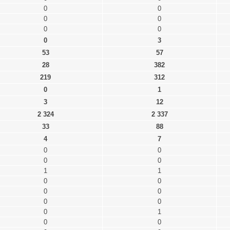
0
0
0
0
0
0
0
3
53
57
28
382
219
312
0
1
3
12
2 324
2 337
33
88
4
7
0
0
0
0
1
1
0
0
0
0
0
0
0
1
0
0