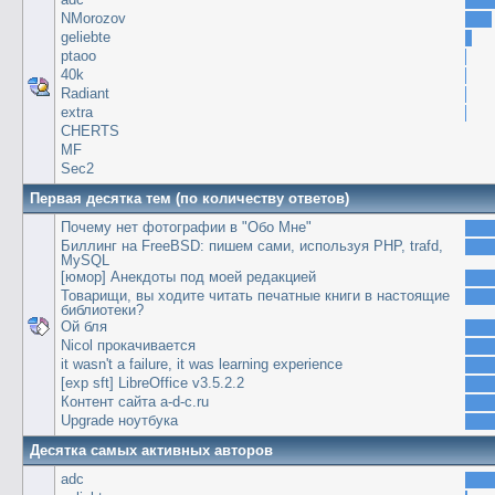
NMorozov
geliebte
ptaoo
40k
Radiant
extra
CHERTS
MF
Sec2
Первая десятка тем (по количеству ответов)
Почему нет фотографии в "Обо Мне"
Биллинг на FreeBSD: пишем сами, используя PHP, trafd,
MySQL
[юмор] Анекдоты под моей редакцией
Товарищи, вы ходите читать печатные книги в настоящие
библиотеки?
Ой бля
Nicol прокачивается
it wasn't a failure, it was learning experience
[exp sft] LibreOffice v3.5.2.2
Контент сайта a-d-c.ru
Upgrade ноутбука
Десятка самых активных авторов
adc