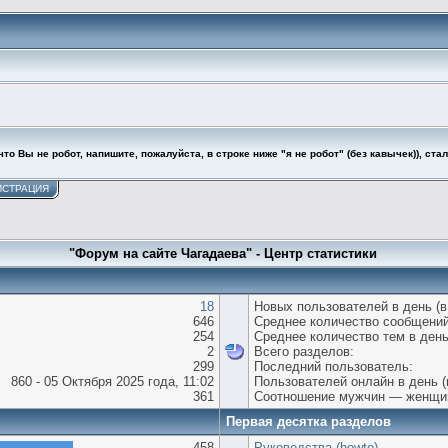
то Вы не робот, напишите, пожалуйста, в строке ниже "я не робот" (без кавычек)), ста
ИСТРАЦИЯ
"Форум на сайте Чагадаева" - Центр статистики
18
Новых пользователей в день (в
646
Среднее количество сообщений
254
Среднее количество тем в день
2
Всего разделов:
299
Последний пользователь:
860 - 05 Октября 2025 года, 11:02
Пользователей онлайн в день (
361
Соотношение мужчин — женщи
Первая десятка разделов
458
Руководства (howto)