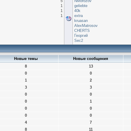
5
NMorozov
1
geliebte
1
40k
1
extra
kruasan
AlexMatrosov
CHERTS
Георгий
Sec2
Новые темы
Новые сообщения
8
13
0
0
1
2
3
3
0
0
0
1
0
0
0
0
4
7
8
11