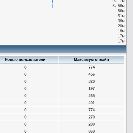
9ч 17м
3ч 56м
56м
51м
38м
20м
18м
17м
17м
Новые пользователи
Максимум онлайн
0
774
0
456
0
320
0
197
0
265
0
401
0
774
0
270
0
280
0
860