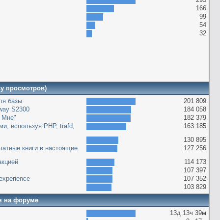
166
99
54
32
ву просмотров)
оля базы
201 809
way S2300
184 058
 Мне"
182 379
и, используя PHP, trafd,
163 185
130 895
чатные книги в настоящие
127 256
акцией
114 173
107 397
g experience
107 352
103 829
я на форуме
13д 13ч 39м