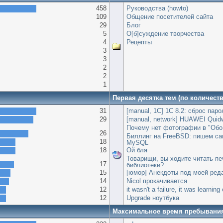
458
Руководства (howto)
109
Общение посетителей сайта
29
Блог
5
О[б]суждение творчества
4
Рецепты
3
3
2
2
1
Первая десятка тем (по количест
31
[manual, 1С] 1С 8.2: сброс пар
29
[manual, network] HUAWEI Quid
Почему нет фотографии в "Обо
26
Биллинг на FreeBSD: пишем сам
18
MySQL
18
Ой бля
Товарищи, вы ходите читать пе
17
библиотеки?
15
[юмор] Анекдоты под моей ред
14
Nicol прокачивается
12
it wasn't a failure, it was learnin
12
Upgrade ноутбука
Максимальное время пребывани