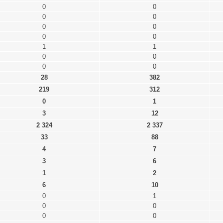
0
0
0
0
0
0
0
0
1
1
0
0
0
0
28
382
219
312
0
1
3
12
2 324
2 337
33
88
4
7
3
6
1
2
6
10
0
1
0
0
0
0