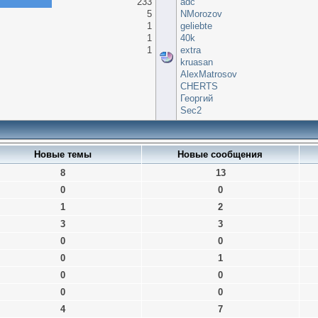
233
adc
5
NMorozov
1
geliebte
1
40k
1
extra
kruasan
AlexMatrosov
CHERTS
Георгий
Sec2
Новые темы
Новые сообщения
8
13
0
0
1
2
3
3
0
0
0
1
0
0
0
0
4
7