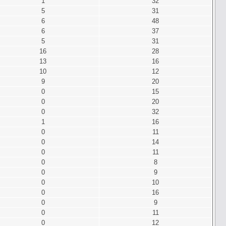
1
32
5
31
6
48
6
37
5
31
16
28
13
16
10
12
9
20
0
15
0
20
0
32
1
16
0
11
0
14
0
11
0
8
0
9
0
10
0
16
0
9
0
11
0
12