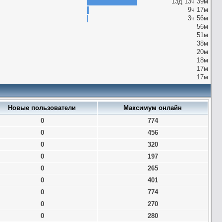
13д 13ч 39м
9ч 17м
3ч 56м
56м
51м
38м
20м
18м
17м
17м
Новые пользователи
Максимум онлайн
0
774
0
456
0
320
0
197
0
265
0
401
0
774
0
270
0
280