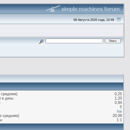
08 Августа 2026 года, 10:48
 среднем):
0,25
 в день:
1,20
:
0,94
5
hai
в среднем):
20,09
н:
1:1