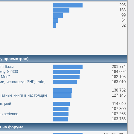
295
166
99
54
32
ву просмотров)
оля базы
201 774
way S2300
184 002
 Мне"
182 195
и, используя PHP, trafd,
163 010
130 752
чатные книги в настоящие
127 146
акцией
114 040
107 300
g experience
107 266
103 756
я на форуме