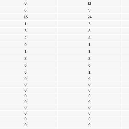
8
11
6
9
15
24
1
3
3
8
4
4
0
1
1
1
2
2
0
0
0
1
0
0
0
0
0
0
0
0
0
0
0
0
0
0
0
0
0
0