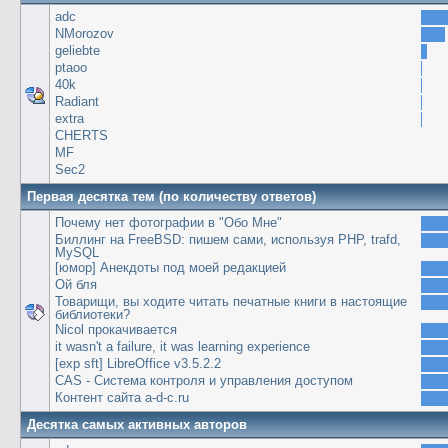
adc
NMorozov
geliebte
ptaoo
40k
Radiant
extra
CHERTS
MF
Sec2
Первая десятка тем (по количеству ответов)
Почему нет фотографии в "Обо Мне"
Биллинг на FreeBSD: пишем сами, используя PHP, trafd,
MySQL
[юмор] Анекдоты под моей редакцией
Ой бля
Товарищи, вы ходите читать печатные книги в настоящие
библиотеки?
Nicol прокачивается
it wasn't a failure, it was learning experience
[exp sft] LibreOffice v3.5.2.2
CAS - Система контроля и управления доступом
Контент сайта a-d-c.ru
Десятка самых активных авторов