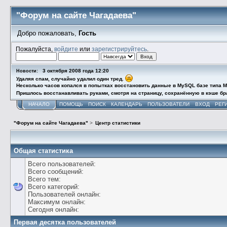
"Форум на сайте Чагадаева"
Добро пожаловать,
Гость
Пожалуйста,
войдите
или
зарегистрируйтесь
.
3 октября 2008 года 12:20
Новости:
Удаляя спам, случайно удалил один тред.
Несколько часов копался в попытках восстановить данные в MySQL базе типа M
Пришлось восстанавливать руками, смотря на страницу, сохранённую в кэше бра
НАЧАЛО
ПОМОЩЬ
ПОИСК
КАЛЕНДАРЬ
ПОЛЬЗОВАТЕЛИ
ВХОД
РЕГ
"Форум на сайте Чагадаева"
>
Центр статистики
Общая статистика
Всего пользователей:
Всего сообщений:
Всего тем:
Всего категорий:
Пользователей онлайн:
Максимум онлайн:
Сегодня онлайн:
Первая десятка пользователей