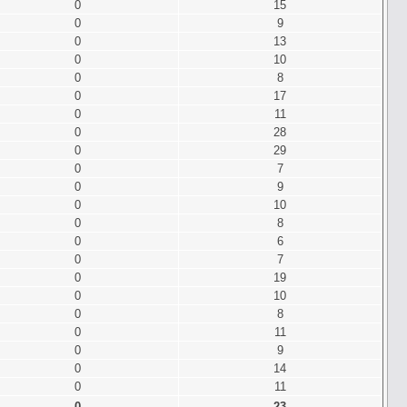
0
15
0
9
0
13
0
10
0
8
0
17
0
11
0
28
0
29
0
7
0
9
0
10
0
8
0
6
0
7
0
19
0
10
0
8
0
11
0
9
0
14
0
11
0
23