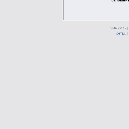
Запомнит
SMF 2.0.19
|
XHTML