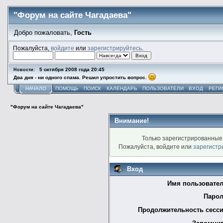
"Форум на сайте Чагадаева"
Добро пожаловать,
Гость
Пожалуйста,
войдите
или
зарегистрируйтесь
.
5 октября 2008 года 20:45
Новости:
Два дня - ни одного спама. Решил упростить вопрос.
НАЧАЛО
ПОМОЩЬ
ПОИСК
КАЛЕНДАРЬ
ПОЛЬЗОВАТЕЛИ
ВХОД
РЕГИ
"Форум на сайте Чагадаева"
Внимание!
Только зарегистрированные 
Пожалуйста, войдите или
зарегистр
Вход
Имя пользовател
Парол
Продолжительность сесси