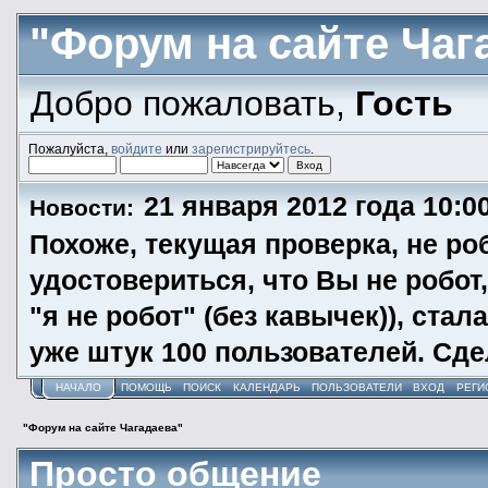
"Форум на сайте Чаг
Добро пожаловать,
Гость
Пожалуйста,
войдите
или
зарегистрируйтесь
.
21 января 2012 года 10:0
Новости:
Похоже, текущая проверка, не ро
удостовериться, что Вы не робот
"я не робот" (без кавычек)), ста
уже штук 100 пользователей. Сд
НАЧАЛО
ПОМОЩЬ
ПОИСК
КАЛЕНДАРЬ
ПОЛЬЗОВАТЕЛИ
ВХОД
РЕГИ
"Форум на сайте Чагадаева"
Просто общение