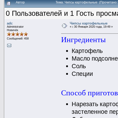
Автор
Тема: Чипсы картофельные (Прочитано 
0 Пользователей и 1 Гость просм
adc
Чипсы картофельные
Administrator
«
:
30 Января 2020 года, 19:49 »
Новичёк
Ингредиенты
Сообщений: 458
Картофель
Масло подсолн
Соль
Специи
Способ пригото
Нарезать картоф
застеленное пе