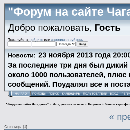
"Форум на сайте Чаг
Добро пожаловать,
Гость
Пожалуйста,
войдите
или
зарегистрируйтесь
.
23 ноября 2013 года 20:0
Новости:
За последние три дня был дикий 
около 1000 пользователей, плюс 
сообщений. Поудалял все и пост
НАЧАЛО
ПОМОЩЬ
ПОИСК
КАЛЕНДАРЬ
ПОЛЬЗОВАТЕЛИ
ВХОД
РЕГИ
"Форум на сайте Чагадаева"
>
Чагадаев как он есть
>
Рецепты
>
Чипсы картофе
« пр
Страницы: [
1
]