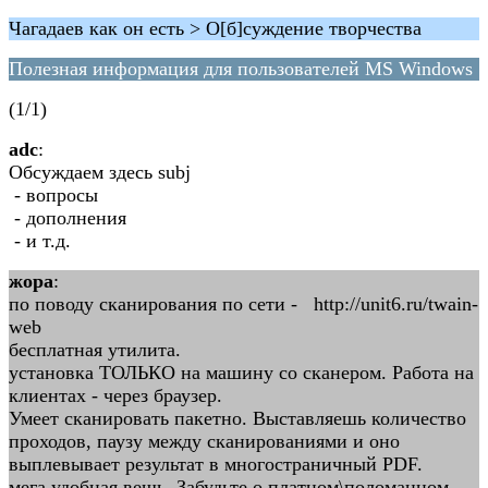
Чагадаев как он есть > О[б]суждение творчества
Полезная информация для пользователей MS Windows
(1/1)
adc
:
Обсуждаем здесь subj
- вопросы
- дополнения
- и т.д.
жора
:
по поводу сканирования по сети - http://unit6.ru/twain-
web
бесплатная утилита.
установка ТОЛЬКО на машину со сканером. Работа на
клиентах - через браузер.
Умеет сканировать пакетно. Выставляешь количество
проходов, паузу между сканированиями и оно
выплевывает результат в многостраничный PDF.
мега удобная вещь. Забудьте о платном\поломанном