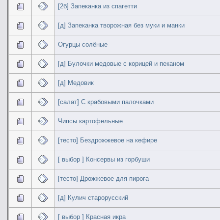
[2б] Запеканка из спагетти
[д] Запеканка творожная без муки и манки
Огурцы солёные
[д] Булочки медовые с корицей и пеканом
[д] Медовик
[салат] С крабовыми палочками
Чипсы картофельные
[тесто] Бездрожжевое на кефире
[ выбор ] Консервы из горбуши
[тесто] Дрожжевое для пирога
[д] Кулич старорусский
[ выбор ] Красная икра