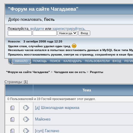
"Форум на сайте Чагадаева"
Добро пожаловать,
Гость
Пожалуйста,
войдите
или
зарегистрируйтесь
.
3 октября 2008 года 12:20
Новости:
Удаляя спам, случайно удалил один тред.
Несколько часов копался в попытках восстановить данные в MySQL базе типа My
Пришлось восстанавливать руками, смотря на страницу, сохранённую в кэше брау
НАЧАЛО
ПОМОЩЬ
ПОИСК
КАЛЕНДАРЬ
ПОЛЬЗОВАТЕЛИ
ВХОД
РЕГИ
"Форум на сайте Чагадаева"
>
Чагадаев как он есть
>
Рецепты
Страницы: [
1
]
Тема
0 Пользователей и 19 Гостей просматривают этот раздел.
[д] Шоколадная маркиза
Майонез
[суп] Гаспачо