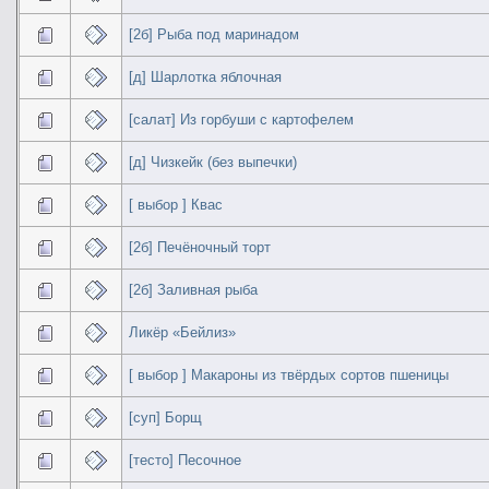
[2б] Рыба под маринадом
[д] Шарлотка яблочная
[салат] Из горбуши с картофелем
[д] Чизкейк (без выпечки)
[ выбор ] Квас
[2б] Печёночный торт
[2б] Заливная рыба
Ликёр «Бейлиз»
[ выбор ] Макароны из твёрдых сортов пшеницы
[суп] Борщ
[тесто] Песочное