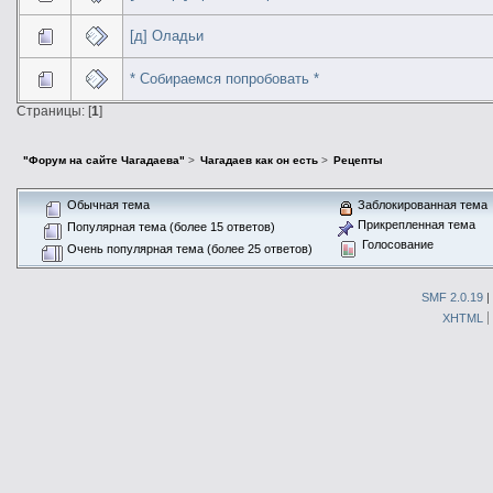
[д] Оладьи
* Собираемся попробовать *
Страницы: [
1
]
"Форум на сайте Чагадаева"
>
Чагадаев как он есть
>
Рецепты
Обычная тема
Заблокированная тема
Прикрепленная тема
Популярная тема (более 15 ответов)
Голосование
Очень популярная тема (более 25 ответов)
SMF 2.0.19
|
XHTML