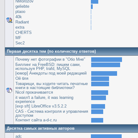
NMorozov
geliebte
ptaoo
40k
Radiant
extra
CHERTS
MF
Sec2
Первая десятка тем (по количеству ответов)
Почему нет фотографии в "Обо Мне"
Биллинг на FreeBSD: пишем сами,
используя PHP, trafd, MySQL
[юмор] Анекдоты под моей редакцией
Ой бля
Товарищи, вы ходите читать печатные
книги в настоящие библиотеки?
Nicol прокачивается
it wasn't a failure, it was learning
experience
[exp sft] LibreOffice v3.5.2.2
CAS - Система контроля и управления
доступом
Контент сайта a-d-c.ru
Десятка самых активных авторов
adc