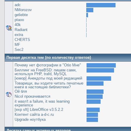
adc
NMorozov
geliebte
ptaoo
40k
Radiant
extra
CHERTS
MF
Sec2
Первая десятка тем (по количеству ответов)
Почему нет фотографии в "Обо Мне"
Биллинг на FreeBSD: пишем сами,
используя PHP, trafd, MySQL
[юмор] Анекдоты под моей редакцией
Товарищи, вы ходите читать печатные
книги в настоящие библиотеки?
Ой бля
Nicol прокачивается
it wasn't a failure, it was learning
experience
[exp sft] LibreOffice v3.5.2.2
Контент сайта a-d-c.ru
Upgrade ноутбука
Десятка самых активных авторов