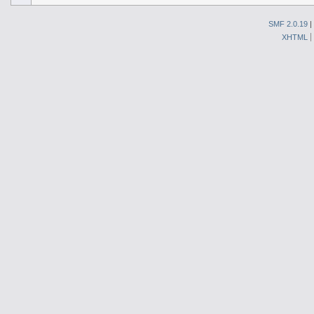
SMF 2.0.19
|
XHTML