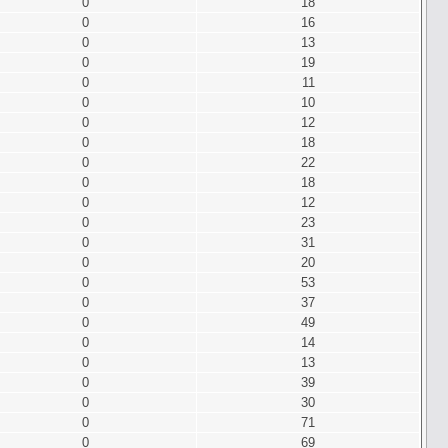
0
18
0
16
0
13
0
19
0
11
0
10
0
12
0
18
0
22
0
18
0
12
0
23
0
31
0
20
0
53
0
37
0
49
0
14
0
13
0
39
0
30
0
71
0
69