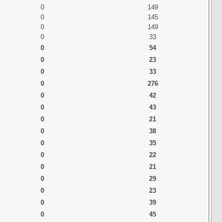
0
149
0
145
0
149
0
33
0
54
0
23
0
33
0
276
0
42
0
43
0
21
0
38
0
35
0
22
0
21
0
29
0
23
0
39
0
45