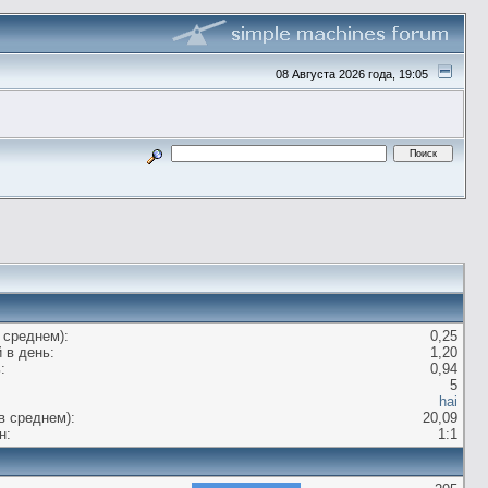
08 Августа 2026 года, 19:05
 среднем):
0,25
 в день:
1,20
:
0,94
5
hai
в среднем):
20,09
н:
1:1