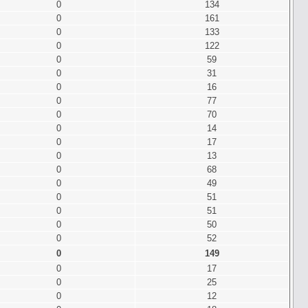
0
134
0
161
0
133
0
122
0
59
0
31
0
16
0
77
0
70
0
14
0
17
0
13
0
68
0
49
0
51
0
51
0
50
0
52
0
149
0
17
0
25
0
12