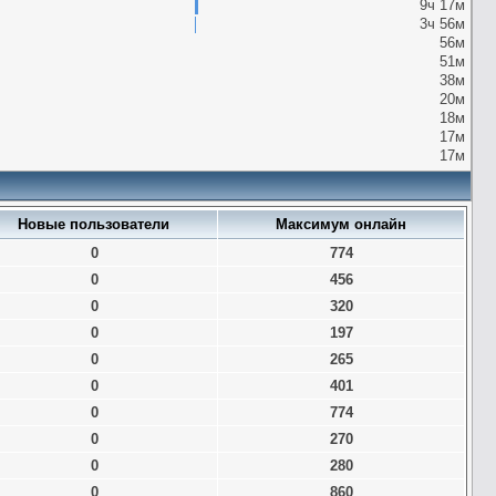
9ч 17м
3ч 56м
56м
51м
38м
20м
18м
17м
17м
Новые пользователи
Максимум онлайн
0
774
0
456
0
320
0
197
0
265
0
401
0
774
0
270
0
280
0
860