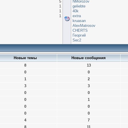
5
NMorozov
1
geliebte
1
40k
1
extra
kruasan
AlexMatrosov
CHERTS
Георгий
Sec2
Новые темы
Новые сообщения
8
13
0
0
1
2
3
3
0
0
0
1
0
0
0
0
4
7
8
11