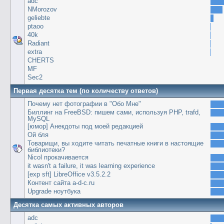
adc
NMorozov
geliebte
ptaoo
40k
Radiant
extra
CHERTS
MF
Sec2
Первая десятка тем (по количеству ответов)
Почему нет фотографии в "Обо Мне"
Биллинг на FreeBSD: пишем сами, используя PHP, trafd,
MySQL
[юмор] Анекдоты под моей редакцией
Ой бля
Товарищи, вы ходите читать печатные книги в настоящие
библиотеки?
Nicol прокачивается
it wasn't a failure, it was learning experience
[exp sft] LibreOffice v3.5.2.2
Контент сайта a-d-c.ru
Upgrade ноутбука
Десятка самых активных авторов
adc