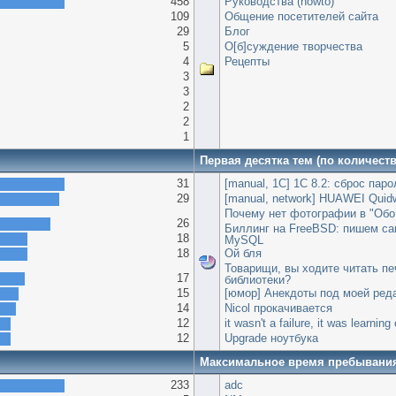
458
Руководства (howto)
109
Общение посетителей сайта
29
Блог
5
О[б]суждение творчества
4
Рецепты
3
3
2
2
1
Первая десятка тем (по количест
31
[manual, 1С] 1С 8.2: сброс пар
29
[manual, network] HUAWEI Quid
Почему нет фотографии в "Обо
26
Биллинг на FreeBSD: пишем сам
18
MySQL
18
Ой бля
Товарищи, вы ходите читать пе
17
библиотеки?
15
[юмор] Анекдоты под моей ред
14
Nicol прокачивается
12
it wasn't a failure, it was learnin
12
Upgrade ноутбука
Максимальное время пребывани
233
adc