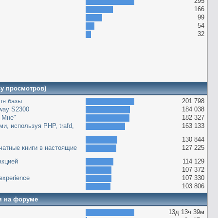
295
166
99
54
32
ву просмотров)
оля базы
201 798
way S2300
184 038
 Мне"
182 327
и, используя PHP, trafd,
163 133
130 844
чатные книги в настоящие
127 225
акцией
114 129
107 372
g experience
107 330
103 806
я на форуме
13д 13ч 39м