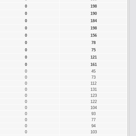
0
198
0
190
0
184
0
198
0
156
0
78
0
75
0
121
0
161
0
45
0
73
0
112
0
131
0
123
0
122
0
104
0
93
0
77
0
94
0
103