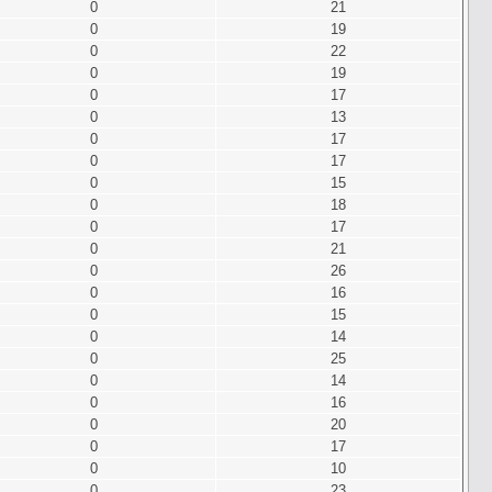
0
21
0
19
0
22
0
19
0
17
0
13
0
17
0
17
0
15
0
18
0
17
0
21
0
26
0
16
0
15
0
14
0
25
0
14
0
16
0
20
0
17
0
10
0
23