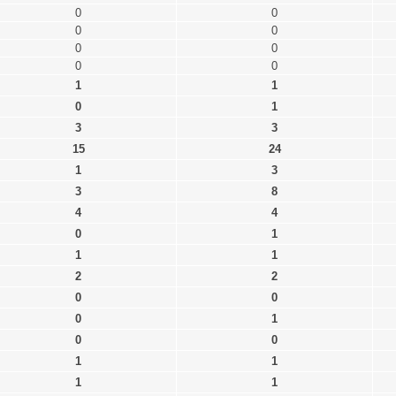
0
0
0
0
0
0
0
0
1
1
0
1
3
3
15
24
1
3
3
8
4
4
0
1
1
1
2
2
0
0
0
1
0
0
1
1
1
1