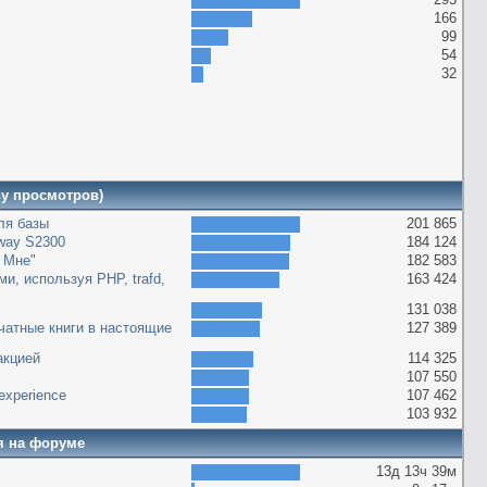
166
99
54
32
ву просмотров)
оля базы
201 865
way S2300
184 124
 Мне"
182 583
и, используя PHP, trafd,
163 424
131 038
чатные книги в настоящие
127 389
акцией
114 325
107 550
g experience
107 462
103 932
я на форуме
13д 13ч 39м