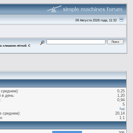
09 Августа 2026 года, 11:32
ла слишком лёгкой. С
 среднем):
0,25
 в день:
1,20
:
0,94
5
hai
в среднем):
20,14
н:
1:1
295