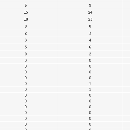
6
9
15
24
18
23
0
0
2
3
3
4
5
6
0
2
0
0
0
0
0
0
0
0
0
1
0
1
0
0
0
0
0
0
0
0
0
0
0
0