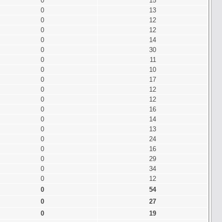
0
15
0
13
0
12
0
12
0
14
0
30
0
11
0
10
0
17
0
12
0
12
0
16
0
14
0
13
0
24
0
16
0
29
0
34
0
12
0
54
0
27
0
19