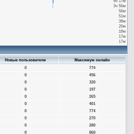
9ч 17м
3ч 56м
56м
51м
38м
20м
18м
17м
17м
Новые пользователи
Максимум онлайн
0
774
0
456
0
320
0
197
0
265
0
401
0
774
0
270
0
280
0
860