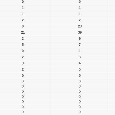
0
0
1
1
1
1
2
2
9
23
21
39
2
9
5
7
0
1
2
3
3
4
2
5
0
0
0
0
0
0
0
0
0
0
0
0
0
0
0
0