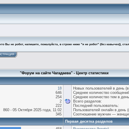
то Вы не робот, напишите, пожалуйста, в строке ниже "я не робот" (без кавычек)), ста
ИСТРАЦИЯ
"Форум на сайте Чагадаева" - Центр статистики
18
Новых пользователей в день (в
646
Среднее количество сообщений
254
Среднее количество тем в день
2
Всего разделов:
222
Последний пользователь:
860 - 05 Октября 2025 года, 11:02
Пользователей онлайн в день (
345
Соотношение мужчин — женщи
Первая десятка разделов
458
Руководства (howto)