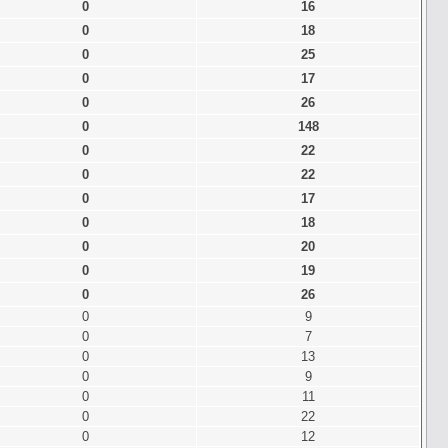
0
16
0
18
0
25
0
17
0
26
0
148
0
22
0
22
0
17
0
18
0
20
0
19
0
26
0
9
0
7
0
13
0
9
0
11
0
22
0
12