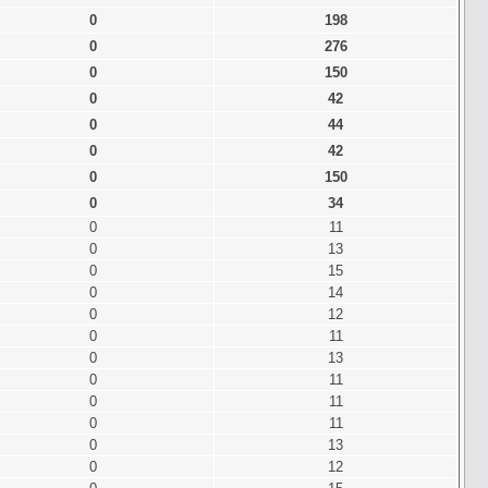
0
198
0
276
0
150
0
42
0
44
0
42
0
150
0
34
0
11
0
13
0
15
0
14
0
12
0
11
0
13
0
11
0
11
0
11
0
13
0
12