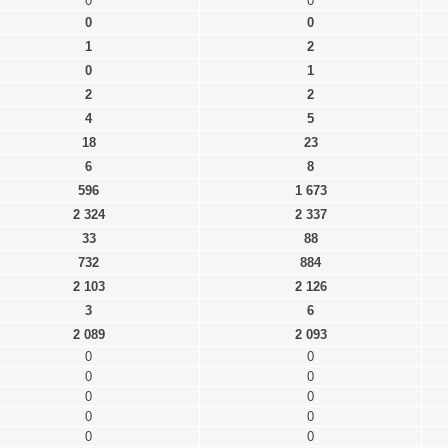
0
0
0
0
1
2
0
1
2
2
4
5
18
23
6
8
596
1 673
2 324
2 337
33
88
732
884
2 103
2 126
3
6
2 089
2 093
0
0
0
0
0
0
0
0
0
0