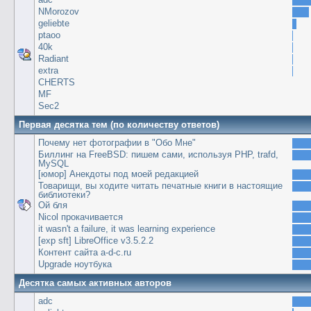
NMorozov
geliebte
ptaoo
40k
Radiant
extra
CHERTS
MF
Sec2
Первая десятка тем (по количеству ответов)
Почему нет фотографии в "Обо Мне"
Биллинг на FreeBSD: пишем сами, используя PHP, trafd,
MySQL
[юмор] Анекдоты под моей редакцией
Товарищи, вы ходите читать печатные книги в настоящие
библиотеки?
Ой бля
Nicol прокачивается
it wasn't a failure, it was learning experience
[exp sft] LibreOffice v3.5.2.2
Контент сайта a-d-c.ru
Upgrade ноутбука
Десятка самых активных авторов
adc