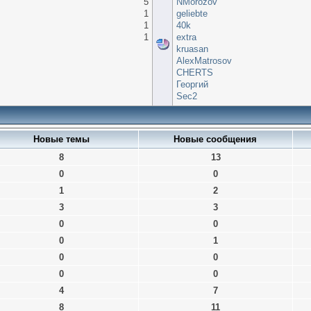
5
NMorozov
1
geliebte
1
40k
1
extra
kruasan
AlexMatrosov
CHERTS
Георгий
Sec2
Новые темы
Новые сообщения
8
13
0
0
1
2
3
3
0
0
0
1
0
0
0
0
4
7
8
11