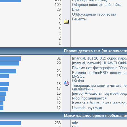
109
Общение посетителей сайта
29
Блог
5
О[б]суждение творчества
4
Рецепты
3
3
2
2
1
Первая десятка тем (по количест
31
[manual, 1С] 1С 8.2: сброс пар
29
[manual, network] HUAWEI Quid
Почему нет фотографии в "Обо
26
Биллинг на FreeBSD: пишем сам
18
MySQL
Ой бля
18
Товарищи, вы ходите читать пе
17
библиотеки?
15
[юмор] Анекдоты под моей ред
14
Nicol прокачивается
12
it wasn't a failure, it was learnin
12
Upgrade ноутбука
Максимальное время пребывани
233
adc